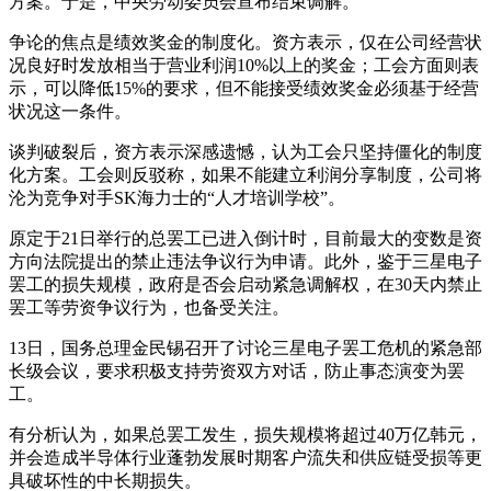
方案。于是，中央劳动委员会宣布结束调解。
争论的焦点是绩效奖金的制度化。资方表示，仅在公司经营状
况良好时发放相当于营业利润10%以上的奖金；工会方面则表
示，可以降低15%的要求，但不能接受绩效奖金必须基于经营
状况这一条件。
谈判破裂后，资方表示深感遗憾，认为工会只坚持僵化的制度
化方案。工会则反驳称，如果不能建立利润分享制度，公司将
沦为竞争对手SK海力士的“人才培训学校”。
原定于21日举行的总罢工已进入倒计时，目前最大的变数是资
方向法院提出的禁止违法争议行为申请。此外，鉴于三星电子
罢工的损失规模，政府是否会启动紧急调解权，在30天内禁止
罢工等劳资争议行为，也备受关注。
13日，国务总理金民锡召开了讨论三星电子罢工危机的紧急部
长级会议，要求积极支持劳资双方对话，防止事态演变为罢
工。
有分析认为，如果总罢工发生，损失规模将超过40万亿韩元，
并会造成半导体行业蓬勃发展时期客户流失和供应链受损等更
具破坏性的中长期损失。