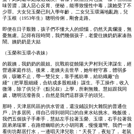
味苦澀，讓人惡心反胃、便秘，能導致慢性中毒，讓她受了不
少罪。大女兒玉榮已到入學年齡， 二女兒玉環滿地亂跑，兒
子玉根（1953年生）聰明伶俐，剛會走路。
即便在日子艱難，孩子們不懂大人的煩惱，仍然天真爛漫，無
憂無慮。記得有段時間，我們幾個孩子，老愛往姨奶奶家凑熱
鬧。姨奶奶是大姑
（玉榮和玉環小表妹）
的親姨，我奶奶的親姐。抗戰前從饒陽大尹村到天津謀生，經
營過家庭作坊。後來，老姨夫去世早，她年輕守寡，體弱多
病，咳嗽不止，帶一雙兒女，靠手搖紡車，給紡織廠“合
綫”（把單股細綫，合紡成多股粗綫）謀生。手工操作，收入
微薄，除了供兒子（點兒叔）上學，所剩無幾。慧姑跟我同
歲，聰明活潑善良，自然是我們這群孩子的頭兒。
那時，天津居民區的供水管道，還沒鋪設到大雜院的普通住
戶，許多居民，得自己得到胡同口的自來水站挑水。晚飯後，
我們五個孩子手牽手，慧姑左手拉著玉榮、玉環，右手拉著我
跟弟弟瑞軍，在路燈幽暗的大小胡同裏，慢慢遛彎。我們一邊
看街坊鄰居打水，一邊唱天津兒歌：“ 天長了，夜短了， 老鼠