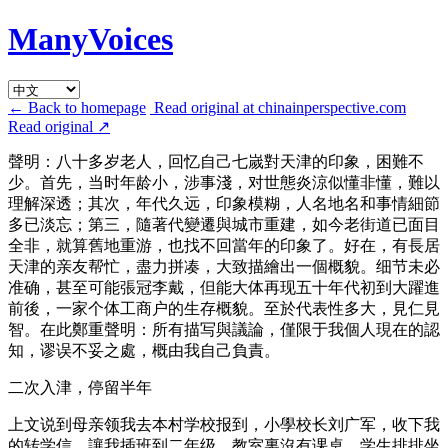
ManyVoices
← Back to homepage
Read original at chinainperspective.com
Read original
↗
聲明：八十多岁老人，回忆自己七嵗對天津的印象，困難不
少。首先，当时年龄小，涉事淺，对世態炎涼似懂非懂，難以
理解深透；其次，年代久远，印象模糊，人名地名和事情細節
多已淡忘；第三，隨著代變遷與城市重建，如今老街道已面目
全非，就算舊地重游，也找不回當年的印象了。好在，有長居
天津的亲友帮忙，盡力拼凑，大致描繪出一個概貌。细节未必
准确，甚至可能張冠李戴，但能大体再现五十年代初到大躍進
前後，一家个体工商户的生存概貌。至於代表性多大，見仁見
智。在此鄭重聲明：所有描写與議論，僅限于我個人現在的認
知，谬误不妥之處，概由我自己負責。
二次入津，停留半年
上文说到母亲领我去本村学校报到，小學校长刘广军，收下我
的转学信，讓我插班到二年级。教室裏沒有课桌，学生排排坐