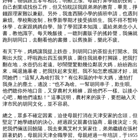
好轉，物價跟五零年相比，明顯上漲。母親打算學縫紉技術，
自己創業或找份工作，但又怕耽誤我跟弟弟的教育，畢竟，掙
錢跟理家難以兼顧。另外，我進西關小學的插班申請，也遇到
麻煩。學校剛改制，秋季新學期才接受插班生。我不得不暫時
休學，在家跟媽媽自學。除了學習課本知識，還給弟弟念小人
書，教他識字。每天晚飯後，一聼到書販子的搖鈴聲，我倆就
跑到胡同口，去翻看他的書攤，以舊換新，樂此不疲。
有天下午，媽媽讓我提上鉄壺，到胡同口的茶舘去打開水。我
剛出大院，呼啦跑出四五個男孩，圍住我就拳打脚踢，把我打
翻在地，水壺扔出老遠。吵鬧聲驚動幾位鄰居大媽，紛紛跑出
來，喝退施暴者，把我扶起來安慰。我不知怎麽感謝才好，就
問她們：“這幫人為啥打我？” 有位和藹的中年大媽，邊拍打
我身上的塵土，邊說：“也不為啥。一幫胡同串子，欺生唄。
他們聼你外地口音，又穿農村大棉褲，跟他們不一樣。以後小
心吧，離他們遠點！” 這事説明，農村來的孩子，要想融入天
津市民的胡同文化，並不容易。
總之，眾多不確定因素，迫使母親打消在天津安家的念頭，但
堅定了她學縫紉的決心。經過跟父親書信協商，最後決定：先
把我們倆送回饒陽，我去東萬艾村大舅家住，弟弟繼續在張村
跟著奶奶，母親回天津全職學習。母親經過一年培訓，于1955