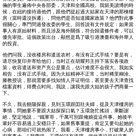
倆的學生遍佈中央各部委，天津和全國高校。我留美讀博的時
候，在紐約接待過他們，跟他們提起過大姑家在天津的那棟樓
房（當時還沒拆遷），問他們是否知道國家政策？他們對此事
很關心，專門問過發改委的學生。回答說有文件規定：如果當
事人有原始材料，而且涉及海外關係，符合歸還條件者，可以
優先审批。這個政策出台，顯然是爲了吸引港澳臺和海外華人
的投資。
他們问我，没收楼房和遣送农村，有没有正式手续？要是有，
请尽快复印并寄给他们，当时正在胡耀邦主持下落实各项政
策，收容遣送和资产充公是重点，估计难度不会很大。我如实
相告，没有正式手续。因为大姑精神不正常，当时稀里糊涂。
滕教授说，那就需要多找知情人开证明信，甚至要去天津查找
檔案資料，得费点时间。我說，讓我先跟大姑的孩子們商量一
下。
不久，我去饒陽探親，見到玉環跟囯壯夫婦，提及天津樓房的
事情，問她要不要跟大姑探探口氣？玉環急忙搖頭，果斷謝
絕，堅定地說， “鐵軍哥，千萬可別跟俺娘提這件事。她後半
輩好不容易過上安穩日子，如果舊事重提，肯定又要勾起她的
心病，那咱们可就热闹了。我看，天津樓房事小，打破衆人的