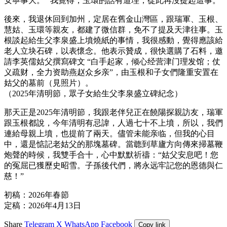
安寧事大。” 我覺得，玉環的話有道理，從此再沒提起這事。
後來，我退休回到加州，定居在舊金山灣區，跟瑞軍、玉根、
慧姑、玉環等親友，都建了微信群，免不了提及天津往事。玉
根談起給生父李泉盛上墳燒紙的事情，我很感動，覺得應該給
老人立块石碑，以表懷念。他表示贊成，很快選購了石料，邀
請李英儒姑父撰寫碑文 “白手起家，倾心经营津门理发馆；仗
义疏财，全力资助燕赵众乡亲”，由玉根和子女們隆重安置在
姑父的墓前（見照片）。
（2025年清明節，眾子女給生父李泉盛立碑紀念）
那天正是2025年清明節，我跟老伴兒正在饒陽探親訪友，瑞軍
跟玉根都說，今年清明有忌諱，人過七十不上墳，所以，我們
連給母親上墳，也提前了兩天。儘管未能亲临，但我的心目
中，還是惦記老姑父的那塊墓碑。當聼到草廬方向傳來掃墓鞭
炮聲的時候，我雙手合十，心中默默祈禱：“姑父安息吧！您
的冤屈已獲歷史昭雪。子孫後代們，將永远牢記您的恩德與仁
慈！”
初稿：2026年春節
定稿：2026年4月13日
Share
Telegram
X
WhatsApp
Facebook
Copy link