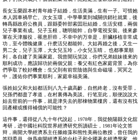
長女玉榮跟本村青年維子結婚，生活美滿，生有一子。可惜她
本人因車禍早亡。次女玉環，中學畢業到城關供銷社就業，後
轉爲縣政府公務員，跟縣委幹部索囯壯結婚，生活安穩，兩個
兒子事業有成。兒子玉根，聰明能幹，自學電視安裝。後來參
軍在天津服役，罹患肝癌，不幸中的万幸是，肝臟移植非常成
功，至今體魄健康，什麽活兒都能幹。大姑再婚之後，又生一
男二女，兒子玉潭，大女兒玉玲，小女兒玉晴， 也都事業順
利，各自建了美滿家庭。我曾開玩笑說，你們兄弟姐妹後來的
順利成功，應該歸功於兩個父親：養父有紅色家庭背景，為你
們爭取了較好機會；生父則有前世陰德與生命磁場，冥冥之
中，護佑你們事業順利，家庭幸福美滿。
張姓姑父和大姑都活到八九十歲高齡，自然終老，沒有受罪，
兒孫們都盡了孝道，在村裏傳為美談。行笔至此，順便說說大
姑去世前的一件事，就是津失去的那棟物業樓房，還有沒有找
回產權或獲得補償的可能性？
這件事，還得從八九十年代說起，1978年，我從饒陽縣文化舘
考研，进中國社科院世界經濟研究所讀碩士，1981年论文答
辩，南開大學經濟系主任滕維藻和熊性美兩位教授，曾任我的
答辯委員。做爲南開經濟系的台柱子和全國著名經濟學家，他