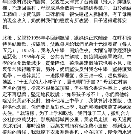
年回張村跟我們團聚。父親在天津買了台德國《飛人》牌縫紉
機，托運回張村，母親成爲全鄉第一個縫紉專業戶。由於她做
工精細，收費低廉，口碑相傳，很快建起人脈關係。有了母親
的現金收入，奶奶對我們的態度有所改變，日子過得還算安
穩。
此後，父親於1956年冬回到饒陽，跟媽媽正式離婚，在呼和浩
特另結新歡。按協議，父親每月給我們兄弟十元撫養費（每人
五元）。1957年，我考入中學，開始住校。大躍進導致經濟快
速惡化，1958年冬天，公共食堂解散，飢餓開始籠罩城鄉。中
學的伙食數量減少，質量降低，菜湯裏連個油花也看不見，夜
裏常常餓得睡不着。另外，奶奶堅決反對我念中學，堅持讓我
退學，一邊幹農活，一邊跟學理髮，像三叔一樣，趕集掙錢。
她說：“十五六的大小夥子了，還念哪門子書？” 母親在村裏
有名的賢惠，從來不跟長輩頂嘴，但在我念書這件事上，她決
定不再忍讓，堅定地反駁說：“如果孩子考不上，你們讓他幹
啥活兒我都不反對。如今他考上中學了，我就算討吃要飯，也
得供他念書。你們要是反對他上學，我們就搬到東萬艾姥姥家
去住。” 就這樣，为了上学和吃饱，我們母子三人，搬到合方
公社的東萬艾村。那裏離縣城四公里，我改爲走讀，每天過两
次滹沱河。那時沒橋，西萬艾村頭有個免費小渡船，碰到沒人
撐船的時候，我就脫下衣服塞進書包，栓在頭頂，慢慢淌水過