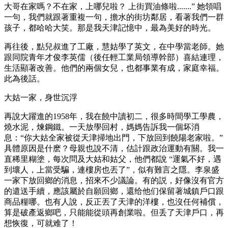
大哥在家嗎？不在家，上哪兒啦？ 上街買油條啦.......” 她領唱
一句，我們就跟著重複一句，擔水的街坊鄰居，看著我們一群
孩子，都哈哈大笑。那是我天津記憶中，最為美好的時光。
再往後，點兒叔進了工廠，慧姑學了英文，在中學當老師。她
跟同院青年才俊李英儒（後任輕工業局領導幹部）喜結連理，
生活顯著改善。他們的兩個女兒，也都事業有成，家庭幸福。
此為後話。
大姑一家，身世沉浮
再說大躍進的1958年，我在饒中讀初二，很多時間學工學農，
燒水泥，煉鋼鐵。一天放學回村，媽媽告訴我一個坏消
息：“你大姑全家被從天津掃地出門，下放回到饒陽老家啦。”
具體原因是什麽？母親也說不清，估計跟政治運動有關。我一
直稀里糊塗，每次問及大姑和姑父，他們都說 “運氣不好，遇
到壞人，上當受騙，連樓房也丟了”，似有難言之隱。李泉盛
一家下放回鄉的消息，招來不少議論。有的説，好像沒有官方
的遣送手續，應該屬於自願回鄉，還给他们保留著城鎮戶口跟
商品糧哪。也有人說，反正丟了天津的洋樓，也沒任何補償，
算是破產返鄉吧，只能能從頭再創業啦。但丢了天津戶口，再
想恢復，可就难了！