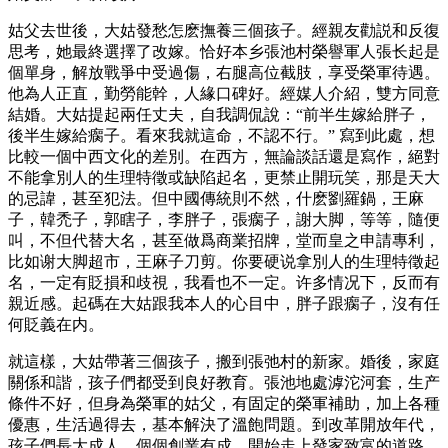
姑父去世後，大姑發愁怎麽撫養三個孩子。經親友勸説和反復
思考，她最終選擇了改嫁。恰好本乡張池村榮譽軍人張长起是
個單身，解放戰爭中受過傷，右腿高位截肢，享受榮軍待遇。
他為人正直，勤勞能幹，人緣口碑好。經媒人介紹，雙方同意
結婚。大姑提起兩任丈夫，自我調侃說：“前半生嫁給胖子，
後半生嫁給瘸子。看來我就這命，不認不行。” 寫到此處，想
比較一個中西文化的差別。在西方，無論談話還是寫作，絕對
不能拿別人的生理特徵或缺陷起名，更禁止開玩笑，那是天大
的忌諱，甚至犯法。但中國傳統則不然，什麽劉羅鍋，王麻
子，韓禿子，郭瞎子，李胖子，張瘸子，謝大脚，等等，隨便
叫，不但代替大名，甚至做爲商業招牌，堂而皇之申請專利，
比如谢大脚超市，王麻子刀剪。你要硬说拿別人的生理特徵起
名，一定有貶損和歧視，我看也不一定。许多情况下，反而有
親近感。起碼在大姑跟我本人的心目中，胖子跟瘸子，沒有任
何貶義在内。
就這樣，大姑帶著三個孩子，搬到張弛村的新家。婚後，家庭
關係和諧，孩子們都受到良好教育。張池地處滹沱河套，生产
條件不好，但身為榮軍的姑父，有固定的榮軍補助，加上各種
優惠，生活過得去，基本解決了溫飽問題。到改革開放年代，
孩子們長大成人，個個創業有成，開始走上發家致富的道路。