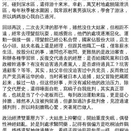
河。碰到深水區，還得游十來米。幸虧，萬艾村地處饒陽泄洪
區，每年秋季被水圍困，我常跟村裏男孩玩水，學會了游泳，
所以媽媽放心我自己過河。
回頭再説，二次去天津的那半年，雖然沒住大姑家，但相距不
遠，經常去理髮舘玩耍，能感覺出，他們的處境逐漸惡化。運
動一個接一個，理髮館已經公私合營，國家佔股份大頭，店主
佔小頭。姑夫名義上還是經理，但跟其他職工一樣，僅靠薪水
生活。按股分紅的事，連問也不敢問。更難熬的是政治審查，
和辦各種學習班，反復交代過去的經歷：是否給國民黨和日僞
政權幹過事？有沒有迫害過共產黨人，是否虐待過員工？坑害
過顧客？等等。其实，姑父非但没迫害过中共党员，反而救过
共产党员蒋运华的命。当时蒋被日本人追捕，姑父冒险把藏匿
起来，躲过一劫，但这些好事，并没有减轻他的政治压力。除
了交代歷史，還得唾面自乾，寫稿子自我批判，其实真正罪
名，也就是当了个小老板而已。每到政治運動來臨，更是提心
掉膽，雖然本人沒被拘留過，但參加過許多批判會，見證過逮
捕判刑，所以時刻膽戰心驚，夾著尾巴做人。
政治經濟雙重壓力下，大姑患上抑鬱症，開始重度失眠，偶發
性神經錯亂。於是到處求醫問藥，記得有個偏方是吃桐油炸鷄
蛋，媽媽還幫她做過幾次。看樣子跟油煎荷包蛋一樣，但桐油