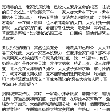
更糟糕的是，老家沒房沒地，已经失去安身立命的根基，往後
的日子怎么过？听说那天下午，一家人從大尹村下汽車（尹村
開始有天津班車），往南五里地，穿過留名佛跟無故，走到張
村老家，坐在樹下歇脚，也不敢進老家的大門。大姑拜托一個
鄉親，去奶奶家探口氣，看能否暫住幾天，歇歇脚，再考慮去
草廬還是縣城？沒想到奶奶跟三叔，一口回絕，讓他們趕緊去
草廬村。
要說拒绝的理由，當然也挺充分：土地農具都已歸公，人人都
靠工分吃飯。大姑一家基本沒勞力，怎麽掙全家口糧？那不得
拖累兩家人都挨餓嗎？母親爲此嘆口氣，說：“想當年，你奶
奶跟三叔可是多次去天津，常住大姑家，待若上賓。你三叔理
髮，還不是在天津學的？如今，大人孩子落难求助，够可怜的
了。就算不能長期收留，還不能请他們進門歇歇脚，吃頓飯
吗？就得這麽無情无义？真像俗话説的‘窮在大街無人問，富
在深山有遠親’嗎？”
据围观鄉親传說，當時，一家老小抹著眼淚，離開張村，繼續
往南，穿過呂漢和南劉莊，走到草廬，在李姓本家幫助下，勉
强對付了幾天。大姑跑縣城和城關公社，申請到一個開理髮舘
的營業許可，在縣城東街跟大禮堂交匯的丁字路口，租了一個