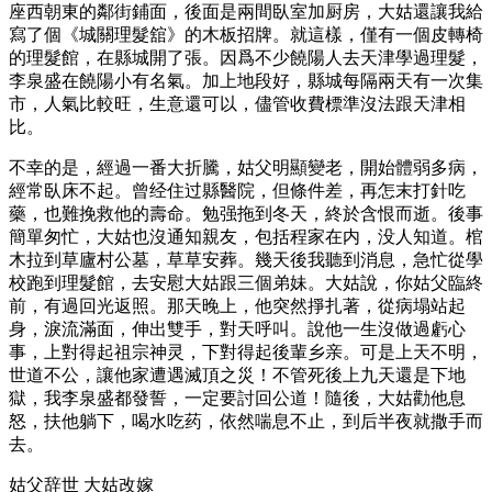
座西朝東的鄰街鋪面，後面是兩間臥室加厨房，大姑還讓我給
寫了個《城關理髮舘》的木板招牌。就這樣，僅有一個皮轉椅
的理髮館，在縣城開了張。因爲不少饒陽人去天津學過理髮，
李泉盛在饒陽小有名氣。加上地段好，縣城每隔兩天有一次集
市，人氣比較旺，生意還可以，儘管收費標準沒法跟天津相
比。
不幸的是，經過一番大折騰，姑父明顯變老，開始體弱多病，
經常臥床不起。曾经住过縣醫院，但條件差，再怎末打針吃
藥，也難挽救他的壽命。勉强拖到冬天，終於含恨而逝。後事
簡單匆忙，大姑也沒通知親友，包括程家在内，没人知道。棺
木拉到草廬村公墓，草草安葬。幾天後我聽到消息，急忙從學
校跑到理髮館，去安慰大姑跟三個弟妹。大姑說，你姑父臨終
前，有過回光返照。那天晚上，他突然掙扎著，從病塌站起
身，淚流滿面，伸出雙手，對天呼叫。說他一生沒做過虧心
事，上對得起祖宗神灵，下對得起後輩乡亲。可是上天不明，
世道不公，讓他家遭遇滅頂之災！不管死後上九天還是下地
獄，我李泉盛都發誓，一定要討回公道！隨後，大姑勸他息
怒，扶他躺下，喝水吃药，依然喘息不止，到后半夜就撒手而
去。
姑父辞世 大姑改嫁