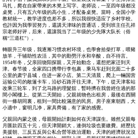
马扎，爬在自家帶來的木凳上写字。老师说，一至四年级都没
桌凳，只有五六年级的高小生，才配备桌凳。當時，全国小学
教材統一，教学进度也差不多，所以我很快适应了乡村学校。
也許因为我學習努力，還講天津味的普通话，受到班主任孔祥
宗老师好评，后来，還讓我当了二年级的少先隊大队长（俗
稱“三道杠”）。
轉眼升三年级，我逐漸习惯农村环境，也學會拾柴打草，喂豬
放羊，干辅助性农活，其中的勤勞汗水和辛酸，自不待言。
1954年冬，父亲回饶阳探親，又开始動念，還想把家迁到天
津。春节後，全家四口携帶行李包裹，乘马车赶到北面二十多
公里的肃宁县城，住进一家小店。第二天清晨，爬上一輛国营
运输公司的敞篷卡车，沿砂石路开往天津。下午，從天津客站
改乘三轮车，到了北马路的理髮舘，暫時擠在我曾經住過的那
間小閣樓上。從第二天開始，父親就物色出租房，最後在西關
街一條胡同裏，租到一間比較滿意的民房。房子座東朝西，大
小適中，窗明几净，家具齊備，有了家的感覺。
父親回内蒙之後，母親開始計劃如何在天津謀生。雖然父親每
月匯款四五十元，但天津開銷大，連倒垃圾也要繳費。經歷抗
美援朝、三反五反與公私合營等政治運動，天津的經濟狀況沒